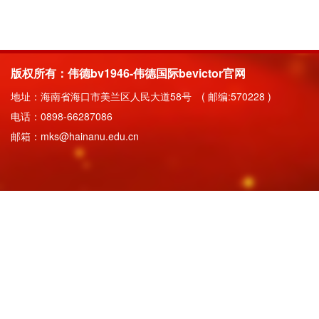
版权所有：伟德bv1946-伟德国际bevictor官网
地址：海南省海口市美兰区人民大道58号 ( 邮编:570228 )
电话：0898-66287086
邮箱：mks@hainanu.edu.cn