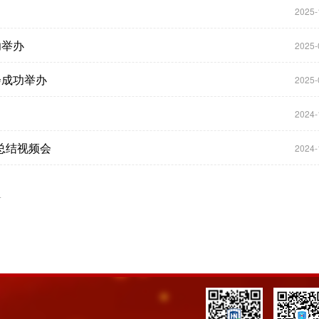
2025-
功举办
2025-
会成功举办
2025-
2024-
总结视频会
2024-
1