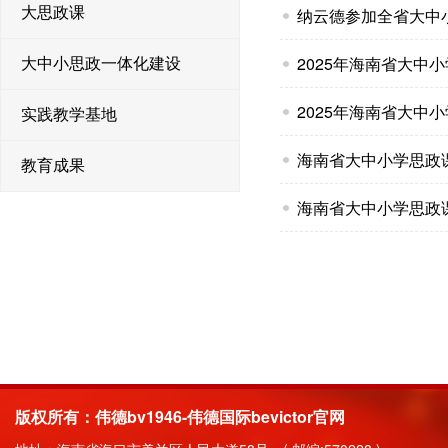
大思政课
纳云德参加全省大中
2025年海南省大中
大中小思政一体化建设
2025年海南省大中
实践教学基地
海南省大中小学思政课
教育成果
海南省大中小学思政课
版权所有：伟德bv1946-伟德国际bevictor官网